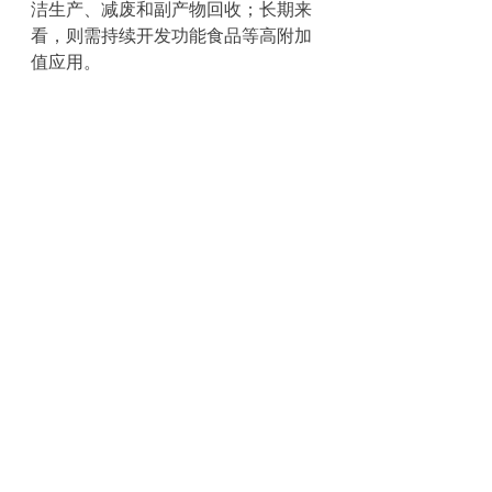
洁生产、减废和副产物回收；长期来
看，则需持续开发功能食品等高附加
值应用。
葡萄渣代表了食品循环经济的下一阶
段：不只是“再利用”，而是
系统性重
构为高性能原料
。在天然添加剂与可
持续原料需求不断提升的背景下，这