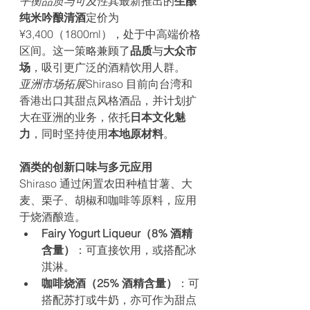
平衡品质与可及性
其最新推出的
生酿
纯米吟酿清酒
定价为 
¥3,400（1800ml），处于中高端价格
区间。这一策略兼顾了
品质
与
大众市
场
，吸引更广泛的酒精饮用人群。
亚洲市场拓展
Shiraso 目前向台湾和
香港出口其甜点风格酒品，并计划扩
大在亚洲的业务，依托
日本文化魅
力
，同时坚持使用
本地原材料
。
酒类的创新口味与多元应用
Shiraso 通过闲置农田种植甘薯、大
麦、栗子、胡椒和咖啡等原料，应用
于烧酒酿造。
Fairy Yogurt Liqueur（8% 酒精
含量）
：可直接饮用，或搭配冰
淇淋。
咖啡烧酒（25% 酒精含量）
：可
搭配苏打或牛奶，亦可作为甜点