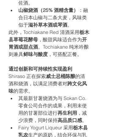
佐酒。
山椒烧酒（25% 酒精含量）
：融
合日本山椒与二条大麦，风味类
似于
滋补草本酒或琴酒
。
此外，Tochiakane Red 清酒采用
栃木
县草莓花酵母
，酸甜风味适合作为
开
胃酒或甜点酒
。Tochiakane 纯米吟酿
则兼具
鲜味与酸度
，可搭配正餐。
通过创新和可持续性实现盈利
Shiraso 正在探索
威士忌桶陈酿
的清
酒和烧酒，以满足消费者对
跨文化风
味
的需求。
其最新甘薯烧酒为与 Sokan Co. 
零食公司合作的成果，利用未使
用的甘薯部位进行
再生利用
，减
少浪费，同时保持
高品质口感
。
Fairy Yogurt Liqueur 采用
栃木县
乳农
生产的原奶，结合环保与乳